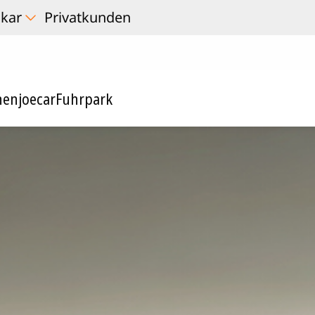
nen
joecar
Fuhrpark