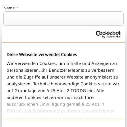
Name
*
Vorname
*
Diese Webseite verwendet Cookies
E-Mail
*
Wir verwenden Cookies, um Inhalte und Anzeigen zu
personalisieren, Ihr Benutzererlebnis zu verbessern
und die Zugriffe auf unserer Website anonymisiert zu
analysieren. Technisch notwendige Cookies setzen wir
Anfrage
*
auf Grundlage von § 25 Abs. 2 TDDDG ein. Alle
anderen Cookies setzen wir nur nach Ihrer
ausdrücklichen Einwilligung gemäß § 25 Abs. 1
TDDDG. Bei Zustimmung zu diesen Cookies können
anonymisierte Informationen zur Nutzung unserer
Website an unsere Partner für soziale Medien,
Einwilligungsauswahl